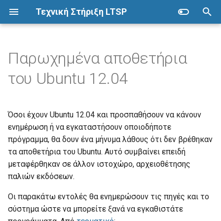
Τεχνική Στήριξη LTSP
Π
λ
Παρωχημένα αποθετήρια
Ubuntu
ΣΕΠΕΗΥ με LTSP
Επόπτης
Προετοιμασία
Προχωρημένα
η
του Ubuntu 12.04
κ
Λήψη
Προετοιμασία
Εγκατάσταση
Αρχιτεκτονική
Δικαιώματα καταλόγων
τ
Όσοι έχουν Ubuntu 12.04 και προσπαθήσουν να κάνουν
Live USB
Εγκατάσταση
Βασικές λειτουργίες
Πλεονεκτήματα
Εκτέλεση εντολών
ρ
ενημέρωση ή να εγκαταστήσουν οποιοδήποτε
Εγκατάσταση
Ρύθμιση σύνδεσης δικτύου
Ομάδες
πρόγραμμα, θα δουν ένα μήνυμα λάθους ότι δεν βρέθηκαν
Μειονεκτήματα
Εκτυπωτές
ο
τα αποθετήρια του Ubuntu. Αυτό συμβαίνει επειδή
λ
Αποθετήρια λογισμικού
Εντολές LTSP
Μέτρηση ταχύτητας δικτύου
Προδιαγραφές
Πολλά εργαστήρια
μεταφέρθηκαν σε άλλον ιστοχώρο, αρχειοθέτησης
ο
παλιών εκδόσεων.
Εγκατάσταση λογισμικού
Λογαριασμοί χρηστών
Εκτέλεση από LTSP client
Χάρτης
Σαρωτές
γ
Οι παρακάτω εντολές θα ενημερώσουν τις πηγές και το
σύστημα ώστε να μπορείτε ξανά να εγκαθιστάτε
ή
Εκκίνηση από το δίκτυο
Συντήρηση