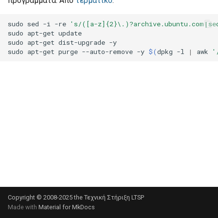
προγράμματα. Από
τερματικό
:
σ
Κοινόχρηστοι κατάλογοι
Τμήματα
sudo
sed
-i
-re
's/([a-z]{2}\.)?archive.ubuntu.com|se
τ
sudo
apt-get
update

ltsp.conf
Δημιουργία swap partition
sudo
apt-get
dist-upgrade
-y

ε
στα clients
sudo
apt-get
purge
--auto-remove
-y
$(
dpkg
-l
|
awk
'
γ
Στατικά hostnames
ι
Οθόνη σύνδεσης
α
Συχνές ερωτήσεις
ν
α
Προχωρημένα
α
ρ
χ
Copyright © 2008-2025 the
Τεχνική Στήριξη LTSP
ί
Made with
Material for MkDocs
σ