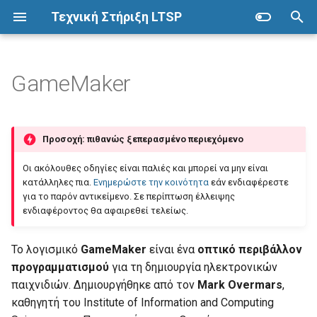
Τεχνική Στήριξη LTSP
Π
λ
GameMaker
Ubuntu
ΣΕΠΕΗΥ με LTSP
Επόπτης
Αναβάθμιση του Wine στην
Προετοιμασία
Προχωρημένα
η
έκδοση 1.6
κ
Λήψη
Προετοιμασία
Εγκατάσταση
Αρχιτεκτονική
Δικαιώματα καταλόγων
Προσοχή: πιθανώς ξεπερασμένο περιεχόμενο
Εγκατάσταση των
τ
προαπαιτούμενων πακέτων
Live USB
Εγκατάσταση
Βασικές λειτουργίες
Πλεονεκτήματα
Εκτέλεση εντολών
Οι ακόλουθες οδηγίες είναι παλιές και μπορεί να μην είναι
ρ
λογισμικού στο Wine
κατάλληλες πια.
Ενημερώστε την κοινότητα
εάν ενδιαφέρεστε
για το παρόν αντικείμενο. Σε περίπτωση έλλειψης
Εγκατάσταση
Ρύθμιση σύνδεσης δικτύου
Ομάδες
Μειονεκτήματα
Εκτυπωτές
ο
ενδιαφέροντος θα αφαιρεθεί τελείως.
Εγκατάσταση GameMaker
λ
Αποθετήρια λογισμικού
Εντολές LTSP
Μέτρηση ταχύτητας δικτύου
Προδιαγραφές
Πολλά εργαστήρια
Το λογισμικό
GameMaker
είναι ένα
οπτικό περιβάλλον
Εκτέλεση GameMaker
ο
προγραμματισμού
για τη δημιουργία ηλεκτρονικών
Εγκατάσταση λογισμικού
Λογαριασμοί χρηστών
Εκτέλεση από LTSP client
Χάρτης
Σαρωτές
γ
παιχνιδιών. Δημιουργήθηκε από τον
Mark Overmars
,
Παρατηρήσεις κατά την
καθηγητή του Institute of Information and Computing
ή
μεταφορά του GameMaker
Εκκίνηση από το δίκτυο
Συντήρηση