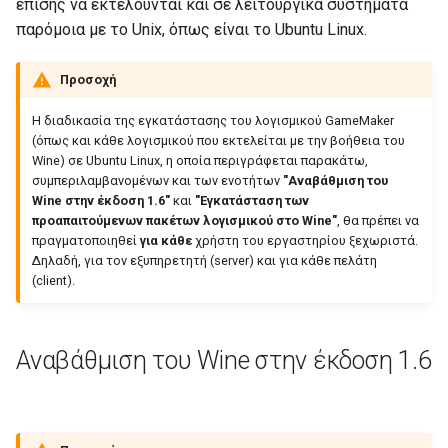
επίσης να εκτελούνται και σε λειτουργικά συστήματα
παρόμοια με το Unix, όπως είναι το Ubuntu Linux.
ε
ι
Προσοχή
η
Η διαδικασία της εγκατάστασης του λογισμικού GameMaker
(όπως και κάθε λογισμικού που εκτελείται με την βοήθεια του
α
Wine) σε Ubuntu Linux, η οποία περιγράφεται παρακάτω,
ν
συμπεριλαμβανομένων και των ενοτήτων
"Αναβάθμιση του
Wine στην έκδοση 1.6"
και
"Εγκατάσταση των
α
προαπαιτούμενων πακέτων λογισμικού στο Wine"
, θα πρέπει να
πραγματοποιηθεί
για κάθε
χρήστη του εργαστηρίου ξεχωριστά.
ζ
Δηλαδή, για τον εξυπηρετητή (server) και για κάθε πελάτη
(client).
ή
τ
Αναβάθμιση του Wine στην έκδοση 1.6
η
σ
η