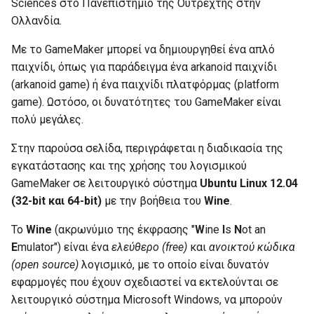
σε Ubuntu Linux
Sciences στο Πανεπιστήμιο της Ουτρέχτης στην
σ
Ολλανδία.
Κοινόχρηστοι κατάλογοι
Τμήματα
τ
Με το GameMaker μπορεί να δημιουργηθεί ένα απλό
ltsp.conf
Δημιουργία swap partition
ε
παιχνίδι, όπως για παράδειγμα ένα arkanoid παιχνίδι
στα clients
(arkanoid game) ή ένα παιχνίδι πλατφόρμας (platform
γ
Στατικά hostnames
game). Ωστόσο, οι δυνατότητες του GameMaker είναι
ι
πολύ μεγάλες.
Οθόνη σύνδεσης
α
Στην παρούσα σελίδα, περιγράφεται η διαδικασία της
Συχνές ερωτήσεις
ν
εγκατάστασης και της χρήσης του λογισμικού
GameMaker σε λειτουργικό σύστημα
Ubuntu Linux 12.04
α
Προχωρημένα
(32-bit και 64-bit)
με την βοήθεια του
Wine
.
α
Το
Wine
(ακρωνύμιο της έκφρασης "
W
ine
I
s
N
ot an
ρ
E
mulator") είναι ένα
ελεύθερο (free)
και
ανοικτού κώδικα
χ
(open source)
λογισμικό, με το οποίο είναι δυνατόν
εφαρμογές που έχουν σχεδιαστεί να εκτελούνται σε
ί
λειτουργικό σύστημα Microsoft Windows, να μπορούν
σ