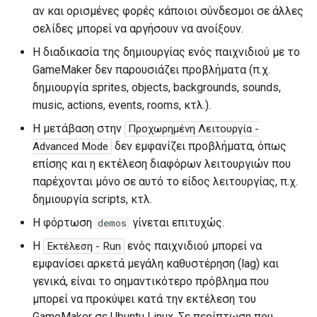
αν και ορισμένες φορές κάποιοι σύνδεσμοι σε άλλες
σελίδες μπορεί να αργήσουν να ανοίξουν.
Η διαδικασία της δημιουργίας ενός παιχνιδιού με το
GameMaker δεν παρουσιάζει προβλήματα (π.χ.
δημιουργία sprites, objects, backgrounds, sounds,
music, actions, events, rooms, κτλ.).
Η μετάβαση στην
Προχωρημένη Λειτουργία -
δεν εμφανίζει προβλήματα, όπως
Advanced Mode
επίσης και η εκτέλεση διαφόρων λειτουργιών που
παρέχονται μόνο σε αυτό το είδος λειτουργίας, π.χ.
δημιουργία scripts, κτλ.
Η φόρτωση
γίνεται επιτυχώς.
demos
Η
ενός παιχνιδιού μπορεί να
Εκτέλεση - Run
εμφανίσει αρκετά μεγάλη καθυστέρηση (lag) και
γενικά, είναι το σημαντικότερο πρόβλημα που
μπορεί να προκύψει κατά την εκτέλεση του
GameMaker σε Ubuntu Linux. Σε περίπτωση που