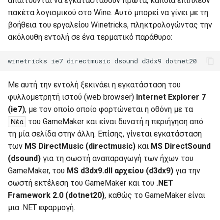
απαιτούνται να εγκατασταθούν πρώτα, κάποια επιπλέον
πακέτα λογισμικού στο Wine. Αυτό μπορεί να γίνει με τη
βοήθεια του εργαλείου Winetricks, πληκτρολογώντας την
ακόλουθη εντολή σε ένα τερματικό παράθυρο:
winetricks
ie7
directmusic
dsound
d3dx9
Με αυτή την εντολή ξεκινάει η εγκατάσταση του
φυλλομετρητή ιστού (web browser)
Internet Explorer 7
(ie7)
, με τον οποίο οποίο φορτώνεται η οθόνη με τα
του GameMaker και είναι δυνατή η περιήγηση από
Νέα
τη μία σελίδα στην άλλη. Επίσης, γίνεται εγκατάσταση
των
MS DirectMusic (directmusic)
και
MS DirectSound
(dsound)
για τη σωστή αναπαραγωγή των ήχων του
GameMaker, του
MS d3dx9.dll αρχείου (d3dx9)
για την
σωστή εκτέλεση του GameMaker και του
.NET
Framework 2.0 (dotnet20)
, καθώς το GameMaker είναι
μια .NET εφαρμογή.