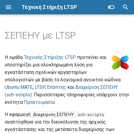
Τεχνική Στήριξη LTSP
Π
λ
ΣΕΠΕΗΥ με LTSP
Ubuntu
Προετοιμασία
Προχωρημένα
Επόπτης
Συλλογή οδηγών
η
κ
Λήψη
Αρχιτεκτονική
Δικαιώματα καταλόγων
Εγκατάσταση
Alice
Η ομάδα
Τεχνικής Στήριξης LTSP
προτείνει και
τ
υποστηρίζει μια ολοκληρωμένη λύση για
Live USB
Πλεονεκτήματα
Εκτέλεση εντολών
Βασικές λειτουργίες
App Inventor
εγκατάσταση σχολικών εργαστηρίων
ρ
υπολογιστών με βάση τα λογισμικά ανοικτού κώδικα
Εγκατάσταση
Μειονεκτήματα
Εκτυπωτές
Ομάδες
Arduino
ο
Ubuntu MATE
,
LTSP
,
Επόπτης
και
Διαχείριση ΣΕΠΕΗΥ
(sch-scripts)
. Περισσότερες πληροφορίες υπάρχουν στην
λ
Αποθετήρια λογισμικού
Προδιαγραφές
Πολλά εργαστήρια
Μέτρηση ταχύτητας δικτύου
Bonding
ενότητα
Προετοιμασία
.
ο
Εγκατάσταση λογισμικού
Χάρτης
Σαρωτές
Εκτέλεση από LTSP client
GameMaker
Η εφαρμογή
Διαχείριση ΣΕΠΕΗΥ
sch-scripts
γ
αναπτύχθηκε για την διευκόλυνση της αρχικής
ή
Συντήρηση
GParted
εγκατάστασης και της μετέπειτα διαχείρισης των