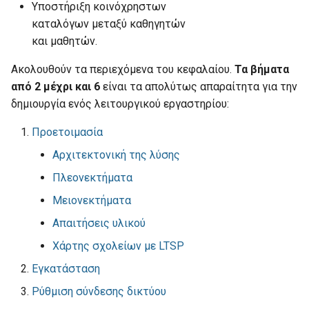
Υποστήριξη κοινόχρηστων
Zoom
καταλόγων μεταξύ καθηγητών
ε
και μαθητών.
ι
Αναβάθμιση σε νέο Ubuntu
Ακολουθούν τα περιεχόμενα του κεφαλαίου.
Τα βήματα
η
Ανακατεύθυνση σε νέα
από 2 μέχρι και 6
είναι τα απολύτως απαραίτητα για την
α
ιστοσελίδα
δημιουργία ενός λειτουργικού εργαστηρίου:
ν
Προετοιμασία
Απαγόρευση ιστοχώρων
α
Αρχιτεκτονική της λύσης
Απογραφή υποδομών ΤΠΕ-
ζ
Πλεονεκτήματα
ΣΕΠΕΗΥ (Κτηματολόγιο)
ή
Μειονεκτήματα
Αποκλεισμός διαφημίσεων
τ
Απαιτήσεις υλικού
Χάρτης σχολείων με LTSP
η
Απομακρυσμένη πρόσβαση
Εγκατάσταση
σ
Διαδραστικοί
Ρύθμιση σύνδεσης δικτύου
η