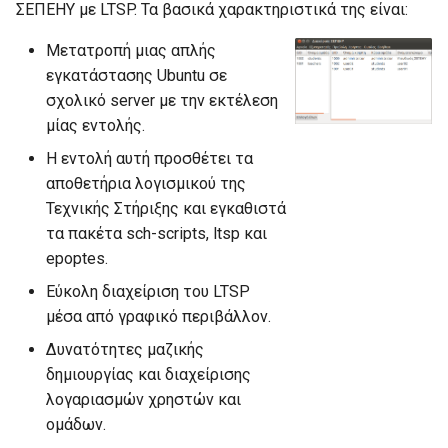
ΣΕΠΕΗΥ με LTSP. Τα βασικά χαρακτηριστικά της είναι:
σ
Τμήματα
GRUB
Μετατροπή μιας απλής
τ
εγκατάστασης Ubuntu σε
Δημιουργία swap partition
Java
ε
σχολικό server με την εκτέλεση
στα clients
γ
μίας εντολής.
LAMP server
Η εντολή αυτή προσθέτει τα
ι
Multiseat
αποθετήρια λογισμικού της
α
Τεχνικής Στήριξης και εγκαθιστά
phpMyAdmin
ν
τα πακέτα sch-scripts, ltsp και
epoptes.
α
Python HTTP server
Εύκολη διαχείριση του LTSP
α
μέσα από γραφικό περιβάλλον.
sch-webapp-launcher
ρ
Δυνατότητες μαζικής
Ubuntu με UEFI Windows
δημιουργίας και διαχείρισης
χ
λογαριασμών χρηστών και
ί
win32-loader
ομάδων.
σ