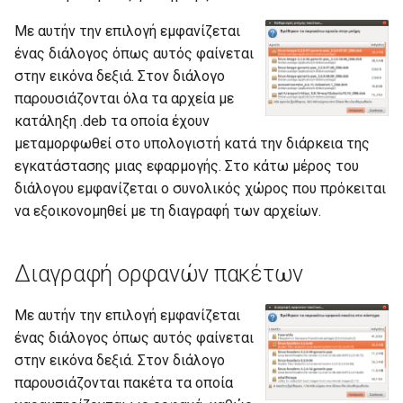
Zoom
Με αυτήν την επιλογή εμφανίζεται
ε
ένας διάλογος όπως αυτός φαίνεται
ι
Αναβάθμιση σε νέο Ubuntu
στην εικόνα δεξιά. Στον διάλογο
η
παρουσιάζονται όλα τα αρχεία με
Ανακατεύθυνση σε νέα
κατάληξη .deb τα οποία έχουν
α
ιστοσελίδα
μεταμορφωθεί στο υπολογιστή κατά την διάρκεια της
ν
εγκατάστασης μιας εφαρμογής. Στο κάτω μέρος του
Απαγόρευση ιστοχώρων
διάλογου εμφανίζεται ο συνολικός χώρος που πρόκειται
α
να εξοικονομηθεί με τη διαγραφή των αρχείων.
Απογραφή υποδομών ΤΠΕ-
ζ
ΣΕΠΕΗΥ (Κτηματολόγιο)
ή
Διαγραφή ορφανών πακέτων
Αποκλεισμός διαφημίσεων
τ
Με αυτήν την επιλογή εμφανίζεται
η
Απομακρυσμένη πρόσβαση
ένας διάλογος όπως αυτός φαίνεται
σ
στην εικόνα δεξιά. Στον διάλογο
Διαδραστικοί
παρουσιάζονται πακέτα τα οποία
η