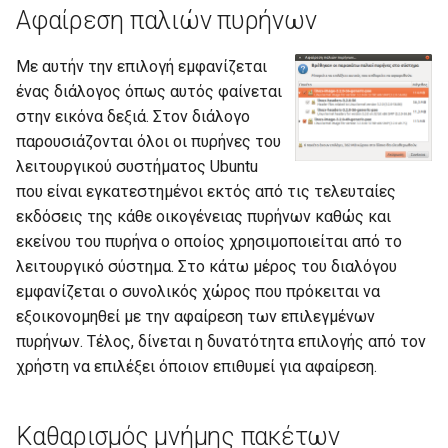
σ
Αφαίρεση παλιών πυρήνων
GRUB
τ
Με αυτήν την επιλογή εμφανίζεται
Java
ε
ένας διάλογος όπως αυτός φαίνεται
στην εικόνα δεξιά. Στον διάλογο
γ
LAMP server
παρουσιάζονται όλοι οι πυρήνες του
ι
λειτουργικού συστήματος Ubuntu
Multiseat
που είναι εγκατεστημένοι εκτός από τις τελευταίες
α
εκδόσεις της κάθε οικογένειας πυρήνων καθώς και
phpMyAdmin
ν
εκείνου του πυρήνα ο οποίος χρησιμοποιείται από το
λειτουργικό σύστημα. Στο κάτω μέρος του διαλόγου
α
Python HTTP server
εμφανίζεται ο συνολικός χώρος που πρόκειται να
α
εξοικονομηθεί με την αφαίρεση των επιλεγμένων
sch-webapp-launcher
ρ
πυρήνων. Τέλος, δίνεται η δυνατότητα επιλογής από τον
χρήστη να επιλέξει όποιον επιθυμεί για αφαίρεση.
Ubuntu με UEFI Windows
χ
ί
win32-loader
Καθαρισμός μνήμης πακέτων
σ