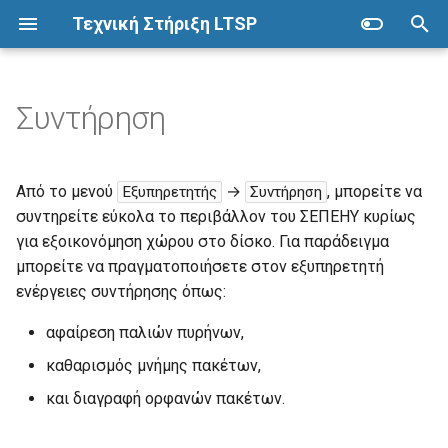
Τεχνική Στήριξη LTSP
Π
λ
Συντήρηση
Ubuntu
Προετοιμασία
Αφαίρεση παλιών πυρήνων
Επόπτης
Συλλογή οδηγών
η
κ
Λήψη
Αρχιτεκτονική
Καθαρισμός μνήμης
Εγκατάσταση
Alice
Από το μενού
→
, μπορείτε να
Εξυπηρετητής
Συντήρηση
πακέτων
τ
συντηρείτε εύκολα το περιβάλλον του ΣΕΠΕΗΥ κυρίως
Live USB
Πλεονεκτήματα
Βασικές λειτουργίες
App Inventor
για εξοικονόμηση χώρου στο δίσκο. Για παράδειγμα
ρ
Διαγραφή ορφανών
μπορείτε να πραγματοποιήσετε στον εξυπηρετητή
πακέτων
Εγκατάσταση
Μειονεκτήματα
Ομάδες
Arduino
ο
ενέργειες συντήρησης όπως:
λ
Αποθετήρια λογισμικού
Προδιαγραφές
Μέτρηση ταχύτητας δικτύου
Bonding
αφαίρεση παλιών πυρήνων,
ο
καθαρισμός μνήμης πακέτων,
Εγκατάσταση λογισμικού
Χάρτης
Εκτέλεση από LTSP client
GameMaker
γ
και διαγραφή ορφανών πακέτων.
ή
GParted