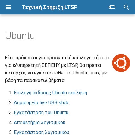
Τεχνική Στήριξη LTSP
Π
λ
Ubuntu
Άλλες πηγές
ΣΕΠΕΗΥ με LTSP
Επόπτης
Συλλογή οδηγών
Προετοιμασία
Προχωρημένα
η
κ
Προετοιμασία
Εγκατάσταση
Alice
Αρχιτεκτονική
Δικαιώματα καταλόγων
Είτε πρόκειται για προσωπικό υπολογιστή είτε
τ
για εξυπηρετητή ΣΕΠΕΗΥ με LTSP, θα πρέπει
Εγκατάσταση
Βασικές λειτουργίες
App Inventor
Πλεονεκτήματα
Εκτέλεση εντολών
καταρχάς να εγκατασταθεί το Ubuntu Linux, με
ρ
βάση τα παρακάτω βήματα:
Ρύθμιση σύνδεσης δικτύου
Ομάδες
Arduino
Μειονεκτήματα
Εκτυπωτές
ο
Επιλογή έκδοσης Ubuntu και λήψη
λ
Εντολές LTSP
Μέτρηση ταχύτητας δικτύου
Bonding
Προδιαγραφές
Πολλά εργαστήρια
Δημιουργία live USB stick
ο
Εγκατάσταση του Ubuntu
Λογαριασμοί χρηστών
Εκτέλεση από LTSP client
GameMaker
Χάρτης
Σαρωτές
γ
Αποθετήρια λογισμικού
ή
Εκκίνηση από το δίκτυο
GParted
Συντήρηση
Εγκατάσταση λογισμικού