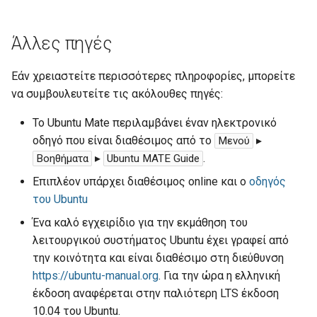
σ
Κοινόχρηστοι κατάλογοι
GRUB
Τμήματα
τ
Άλλες πηγές
ltsp.conf
Java
Δημιουργία swap partition
ε
στα clients
Εάν χρειαστείτε περισσότερες πληροφορίες, μπορείτε
γ
Στατικά hostnames
LAMP server
να συμβουλευτείτε τις ακόλουθες πηγές:
ι
Το Ubuntu Mate περιλαμβάνει έναν ηλεκτρονικό
Οθόνη σύνδεσης
Multiseat
α
οδηγό που είναι διαθέσιμος από το
▸
Μενού
▸
.
Βοηθήματα
Ubuntu MATE Guide
Συχνές ερωτήσεις
phpMyAdmin
ν
Επιπλέον υπάρχει διαθέσιμος online και ο
οδηγός
α
Προχωρημένα
Python HTTP server
του Ubuntu
α
Ένα καλό εγχειρίδιο για την εκμάθηση του
sch-webapp-launcher
ρ
λειτουργικού συστήματος Ubuntu έχει γραφεί από
την κοινότητα και είναι διαθέσιμο στη διεύθυνση
Ubuntu με UEFI Windows
χ
https://ubuntu-manual.org
. Για την ώρα η ελληνική
ί
έκδοση αναφέρεται στην παλιότερη LTS έκδοση
win32-loader
10.04 του Ubuntu.
σ