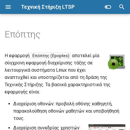
Τεχνική Στήριξη LTSP
Π
λ
Επόπτης
Ubuntu
ΣΕΠΕΗΥ με LTSP
Οδηγίες
Συλλογή οδηγών
Προετοιμασία
Προχωρημένα
η
κ
Λήψη
Προετοιμασία
Alice
Αρχιτεκτονική
Δικαιώματα καταλόγων
Η εφαρμογή
αποτελεί μία
Επόπτης (Epoptes)
τ
σύγχρονη εφαρμογή διαχείρισης τάξης σε
Live USB
Εγκατάσταση
App Inventor
Πλεονεκτήματα
Εκτέλεση εντολών
λειτουργικά συστήματα Linux που έχει
ρ
αναπτυχθεί και υποστηρίζεται από τη δράση της
Εγκατάσταση
Ρύθμιση σύνδεσης δικτύου
Arduino
Μειονεκτήματα
Εκτυπωτές
ο
Τεχνικής Στήριξης. Τα βασικά χαρακτηριστικά της
εφαρμογής είναι:
λ
Αποθετήρια λογισμικού
Εντολές LTSP
Bonding
Προδιαγραφές
Πολλά εργαστήρια
ο
Διαχείριση οθονών: προβολή οθόνης καθηγητή,
Εγκατάσταση λογισμικού
Λογαριασμοί χρηστών
GameMaker
Χάρτης
Σαρωτές
παρακολούθηση οθονών μαθητών και υποβοήθησή
γ
τους.
ή
Εκκίνηση από το δίκτυο
GParted
Συντήρηση
Διαχείριση συνεδρίας χρηστών: