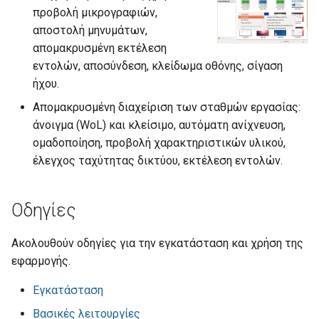
σ
προβολή μικρογραφιών,
Κοινόχρηστοι κατάλογοι
GRUB
Τμήματα
αποστολή μηνυμάτων,
τ
απομακρυσμένη εκτέλεση
ltsp.conf
Java
Δημιουργία swap partition
ε
εντολών, αποσύνδεση, κλείδωμα οθόνης, σίγαση
στα clients
ήχου.
γ
Στατικά hostnames
LAMP server
Απομακρυσμένη διαχείριση των σταθμών εργασίας:
ι
άνοιγμα (WoL) και κλείσιμο, αυτόματη ανίχνευση,
Οθόνη σύνδεσης
Multiseat
α
ομαδοποίηση, προβολή χαρακτηριστικών υλικού,
έλεγχος ταχύτητας δικτύου, εκτέλεση εντολών.
Συχνές ερωτήσεις
phpMyAdmin
ν
α
Προχωρημένα
Python HTTP server
Οδηγίες
α
sch-webapp-launcher
ρ
Ακολουθούν οδηγίες για την εγκατάσταση και χρήση της
εφαρμογής.
Ubuntu με UEFI Windows
χ
Εγκατάσταση
ί
win32-loader
Βασικές λειτουργίες
σ