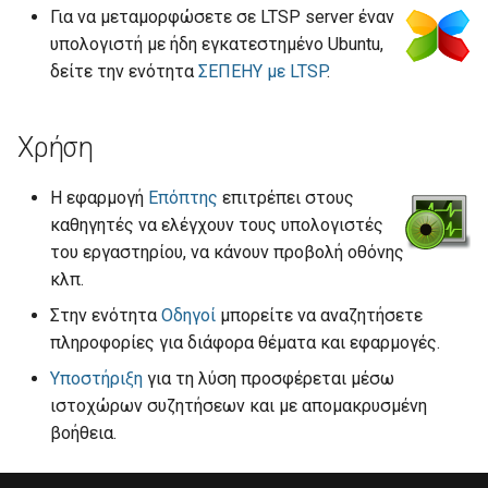
Για να μεταμορφώσετε σε LTSP server έναν
σ
Κοινόχρηστοι κατάλογοι
GRUB
Τμήματα
υπολογιστή με ήδη εγκατεστημένο Ubuntu,
τ
δείτε την ενότητα
ΣΕΠΕΗΥ με LTSP
.
ltsp.conf
Java
Δημιουργία swap partition
ε
στα clients
γ
Στατικά hostnames
LAMP server
Χρήση
ι
Οθόνη σύνδεσης
Multiseat
Η εφαρμογή
Επόπτης
επιτρέπει στους
α
καθηγητές να ελέγχουν τους υπολογιστές
Συχνές ερωτήσεις
phpMyAdmin
του εργαστηρίου, να κάνουν προβολή οθόνης
ν
κλπ.
α
Προχωρημένα
Python HTTP server
Στην ενότητα
Οδηγοί
μπορείτε να αναζητήσετε
α
πληροφορίες για διάφορα θέματα και εφαρμογές.
sch-webapp-launcher
ρ
Υποστήριξη
για τη λύση προσφέρεται μέσω
ιστοχώρων συζητήσεων και με απομακρυσμένη
Ubuntu με UEFI Windows
χ
βοήθεια.
ί
win32-loader
σ