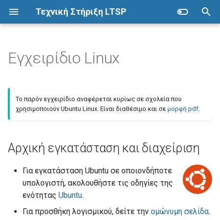
Τεχνική Στήριξη LTSP
Π
λ
Εγχειρίδιο Linux
Αρχική εγκατάσταση και
Ubuntu
ΣΕΠΕΗΥ με LTSP
Επόπτης
Συλλογή οδηγών
Προετοιμασία
Προχωρημένα
η
διαχείριση
κ
Λήψη
Προετοιμασία
Εγκατάσταση
Alice
Αρχιτεκτονική
Δικαιώματα καταλόγων
Το παρόν εγχειρίδιο αναφέρεται κυρίως σε σχολεία που
Χρήση
τ
χρησιμοποιούν Ubuntu Linux. Είναι διαθέσιμο και σε
μορφή pdf
.
Live USB
Εγκατάσταση
Βασικές λειτουργίες
App Inventor
Πλεονεκτήματα
Εκτέλεση εντολών
ρ
Εγκατάσταση
Ρύθμιση σύνδεσης δικτύου
Ομάδες
Arduino
Μειονεκτήματα
Εκτυπωτές
ο
Αρχική εγκατάσταση και διαχείριση
λ
Αποθετήρια λογισμικού
Εντολές LTSP
Μέτρηση ταχύτητας δικτύου
Bonding
Προδιαγραφές
Πολλά εργαστήρια
Για εγκατάσταση Ubuntu σε οποιονδήποτε
ο
υπολογιστή, ακολουθήστε τις οδηγίες της
Εγκατάσταση λογισμικού
Λογαριασμοί χρηστών
Εκτέλεση από LTSP client
GameMaker
Χάρτης
Σαρωτές
γ
ενότητας
Ubuntu
.
ή
Εκκίνηση από το δίκτυο
GParted
Συντήρηση
Για προσθήκη λογισμικού, δείτε την
ομώνυμη σελίδα
.